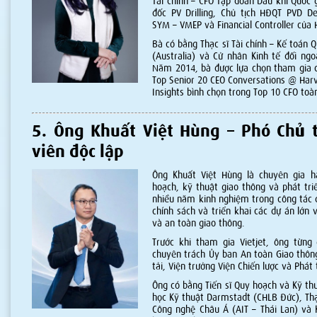
Tài chính – CFO Tập đoàn Dầu khí Quốc
đốc PV Drilling, Chủ tịch HĐQT PVD D
SYM – VMEP và Financial Controller của
Bà có bằng Thạc sĩ Tài chính – Kế toán 
(Australia) và Cử nhân Kinh tế đối ngo
Năm 2014, bà được lựa chọn tham gia c
Top Senior 20 CEO Conversations @ Har
Insights bình chọn trong Top 10 CFO toà
5. Ông Khuất Việt Hùng – Phó Chủ t
viên độc lập
Ông Khuất Việt Hùng là chuyên gia h
hoạch, kỹ thuật giao thông và phát tr
nhiều năm kinh nghiệm trong công tác 
chính sách và triển khai các dự án lớn v
và an toàn giao thông.
Trước khi tham gia Vietjet, ông từng 
chuyên trách Ủy ban An toàn Giao thôn
tải, Viện trưởng Viện Chiến lược và Phát 
Ông có bằng Tiến sĩ Quy hoạch và Kỹ thu
học Kỹ thuật Darmstadt (CHLB Đức), Thạc
Công nghệ Châu Á (AIT – Thái Lan) và K