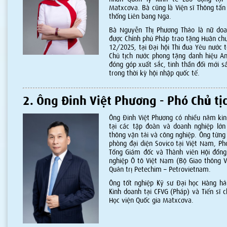
Matxcơva. Bà cũng là Viện sĩ Thông tấ
thống Liên bang Nga.
Bà Nguyễn Thị Phương Thảo là nữ do
được Chính phủ Pháp trao tặng Huân ch
12/2025, tại Đại hội Thi đua Yêu nước t
Chủ tịch nước phong tặng danh hiệu A
đóng góp xuất sắc, tinh thần đổi mới sá
trong thời kỳ hội nhập quốc tế.
2. Ông Đinh Việt Phương - Phó Chủ tị
Ông Đinh Việt Phương có nhiều năm kin
tại các tập đoàn và doanh nghiệp lớn 
thông vận tải và công nghiệp. Ông từng 
phòng đại diện Sovico tại Việt Nam, P
Tổng Giám đốc và Thành viên Hội đồng
nghiệp Ô tô Việt Nam (Bộ Giao thông V
Quản trị Petechim – Petrovietnam.
Ông tốt nghiệp Kỹ sư Đại học Hàng hải
Kinh doanh tại CFVG (Pháp) và Tiến sĩ c
Học viện Quốc gia Matxcơva.