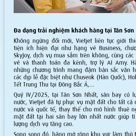
Đa dạng trải nghiệm khách hàng tại Tân Sơn
Không ngừng đổi mới, Vietjet liên tục giới t
tiện ích hiện đại như hạng vé Business, chư
SkyJoy, dịch vụ mua sắm trên không, cùng các 
vé và thanh toán đa kênh, trợ lý AI Amy.
những chương trình mang đậm bản sắc văn h
các dịp lễ đặc biệt như Chuseok (Hàn Quốc), Hol
Tết Trung Thu tại Đông Bắc Á,…
Quý IV/2025, tại Tân Sơn Nhất, sân bay có l
nước, Vietjet đã tự phục vụ mặt đất cho tất cả
nước và quốc tế, thay thế cho mô hình thuê ng
mặt đất tại hai sân bay lớn nhất nước giúp tỉ
lượng dịch vụ tăng cao.
Song song đó, hãng mở rộng khu vực làm thủ tụ