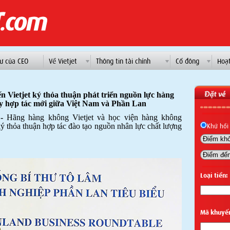
ư của CEO
Về Vietjet
Thông tin tài chính
Cổ đông
Hoạ
 Vietjet ký thỏa thuận phát triển nguồn lực hàng
ẩy hợp tác mới giữa Việt Nam và Phần Lan
-
Hãng hàng không Vietjet và học viện hàng không
ý thỏa thuận hợp tác đào tạo nguồn nhân lực chất lượng
Khứ hồi
Loại tiền:
Mã khuyế