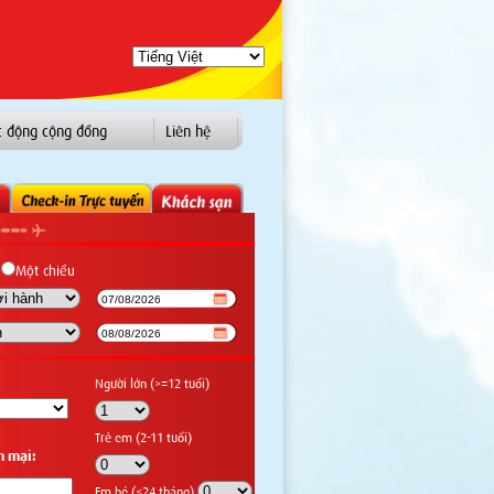
t động cộng đồng
Liên hệ
Một chiều
Người lớn (>=12 tuổi)
Trẻ em (2-11 tuổi)
n mại:
Em bé (<24 tháng)