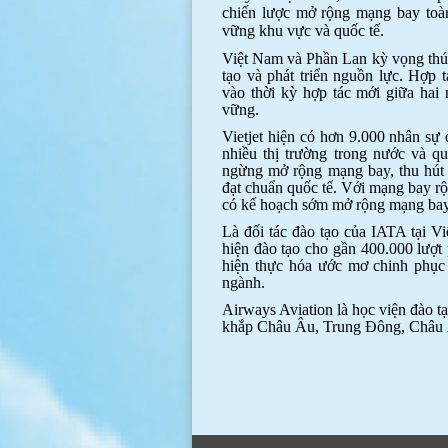
chiến lược mở rộng mạng bay toàn
vững khu vực và quốc tế.
Việt Nam và Phần Lan kỳ vọng thúc
tạo và phát triển nguồn lực. Hợp t
vào thời kỳ hợp tác mới giữa hai n
vững.
Vietjet hiện có hơn 9.000 nhân sự 
nhiều thị trường trong nước và q
ngừng mở rộng mạng bay, thu hút 
đạt chuẩn quốc tế. Với mạng bay r
có kế hoạch sớm mở rộng mạng bay
Là đối tác đào tạo của IATA tại 
hiện đào tạo cho gần 400.000 lượt
hiện thực hóa ước mơ chinh phục 
ngành.
Airways Aviation là học viện đào t
khắp Châu Âu, Trung Đông, Châu Á