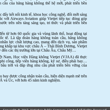
 cầu của hãng hàng không thế hệ mới, phát triển bền
 đẩy kết nối kinh tế, khoa học công nghệ, đổi mới sáng
ác với Airways Aviation giúp Vietjet tiếp tục đóng góp
ước trên nền tảng sáng tạo, tri thức và phát triển bền
đến từ hơn 60 quốc gia và vùng lãnh thổ, hoạt động tại
uốc tế. Là tập đoàn hàng không toàn cầu, hãng không
nhân lực chất lượng cao, mang đến dịch vụ, sản phẩm
ộng khắp tại khu vực châu Á – Thái Bình Dương, Vietjet
 đến các thị trường lớn tại Châu Âu, Châu Mỹ…
Việt Nam, Học viện Hàng không Vietjet (VJAA) đã thực
 phi công, tiếp viên hàng không, kỹ sư, điều phái bay…
bầu trời và đáp ứng nhu cầu phát triển bền vững của
ạo bay được công nhận toàn cầu, hiện diện mạnh mẽ trên
 và Úc, với hơn 45 năm kinh nghiệm.