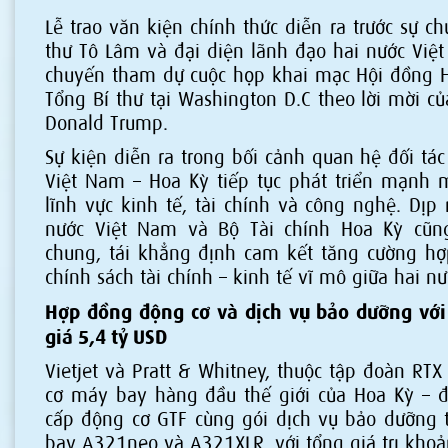
Lễ trao văn kiện chính thức diễn ra trước sự c
thư Tô Lâm và đại diện lãnh đạo hai nước Việ
chuyến tham dự cuộc họp khai mạc Hội đồng H
Tổng Bí thư tại Washington D.C theo lời mời c
Donald Trump.
Sự kiện diễn ra trong bối cảnh quan hệ đối tác
Việt Nam – Hoa Kỳ tiếp tục phát triển mạnh m
lĩnh vực kinh tế, tài chính và công nghệ. Dị
nước Việt Nam và Bộ Tài chính Hoa Kỳ cũn
chung, tái khẳng định cam kết tăng cường hợp
chính sách tài chính – kinh tế vĩ mô giữa hai nư
Hợp đồng động cơ và dịch vụ bảo dưỡng với 
giá 5,4 tỷ USD
Vietjet và Pratt & Whitney, thuộc tập đoàn RT
cơ máy bay hàng đầu thế giới của Hoa Kỳ – 
cấp động cơ GTF cùng gói dịch vụ bảo dưỡng 
bay A321neo và A321XLR, với tổng giá trị khoả