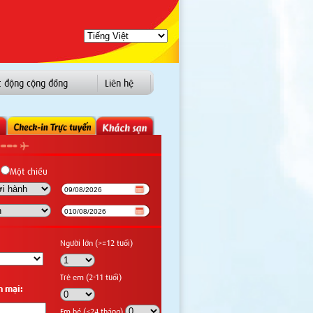
t động cộng đồng
Liên hệ
Một chiều
Người lớn (>=12 tuổi)
Trẻ em (2-11 tuổi)
n mại:
Em bé (<24 tháng)