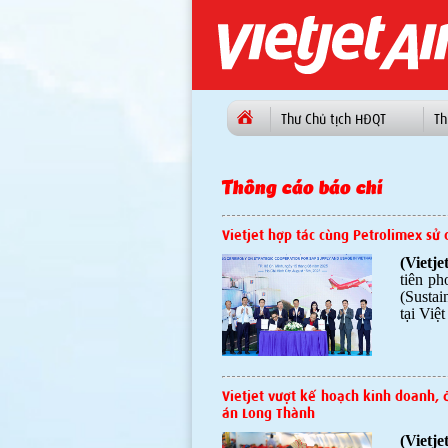
Thư Chủ tịch HĐQT
Th
Thông cáo báo chí
Vietjet hợp tác cùng Petrolimex sử 
(Vietj
tiên p
(Sustai
tại Việ
Vietjet vượt kế hoạch kinh doanh, 
án Long Thành
(Vietj