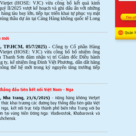
Vietjet (HOSE: VJC) vừa công bố kết quả kinh
uý II/2025 vượt kế hoạch và ghi dấu ấn với những
 hàng tàu bay lớn, tiếp tục triển khai tự phục vụ mặt
trúng thầu dự án tại Cảng Hàng không quốc tế Long
Quản l
h mới
et, TP.HCM, 05/7/2025) -
Công ty Cổ phần Hàng
Vietjet (HOSE: VJC) vừa công bố bổ nhiệm ông
 Thanh Sơn đảm nhận vị trí Giám đốc Điều hành
g ty, kế nhiệm ông Đinh Việt Phương, dẫn dắt hãng
hông thế hệ mới trong kỷ nguyên tăng trưởng tiếp
 thẳng đầu tiên kết nối Việt Nam – Nga
et, Nha Trang, 23/6/2025)
- Hãng hàng không Vietjet
 thức khai trương các đường bay thẳng đầu tiên giữa Việt
Nga, kết nối trực tiếp thành phố biển Nha Trang với ba
lớn tại vùng Viễn Đông Nga: Vladivostok, Khabarovsk và
shchensk.