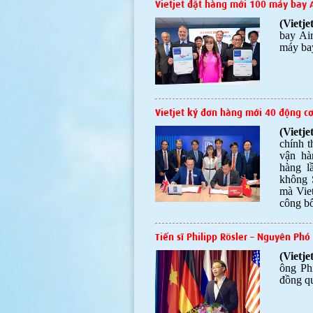
Vietjet đặt hàng mới 100 máy ba
(Vietje
bay Ai
máy ba
Vietjet ký đơn hàng mới 40 động cơ
(Vietje
chính t
vận hà
hàng l
không 
mà Viet
công bố
Tiến sĩ Philipp Rösler – Nguyên Phó
(Vietj
ông Ph
đồng qu