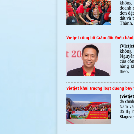
không 
doanh q
đơn đặt
đất và 
Thành.
Vietjet công bố Giám đốc Điều hàn
(Vietj
không 
Nguyễn
của côn
hàng k
theo.
Vietjet khai trương loạt đường bay
(Vietj
đã chính
Nam và 
đô thị 
Blagove