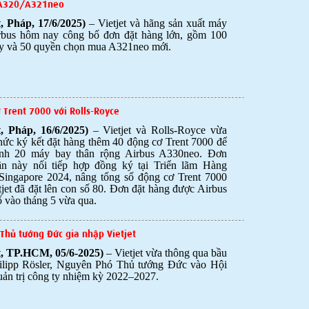
y A320/A321neo
t, Pháp, 17/6/2025)
– Vietjet và hãng sản xuất máy
rbus hôm nay công bố đơn đặt hàng lớn, gồm 100
y và 50 quyền chọn mua A321neo mới.
 Trent 7000 với Rolls-Royce
t, Pháp, 16/6/2025)
–
Vietjet và Rolls-Royce vừa
hức ký kết đặt
hàng thêm 40 động cơ Trent 7000 để
nh 20 máy bay thân rộng Airbus A330neo. Đơn
ần này nối tiếp hợp đồng ký tại Triển lãm Hàng
Singapore 2024, nâng tổng số động cơ Trent 7000
jet đã đặt lên con số 80. Đơn đặt hàng được Airbus
 vào tháng 5 vừa qua.
 Thủ tướng Đức gia nhập Vietjet
et, TP.HCM, 05/6-2025)
– Vietjet vừa thông qua bầu
ilipp Rösler, Nguyên Phó Thủ tướng Đức vào Hội
ản trị công ty nhiệm kỳ 2022–2027.