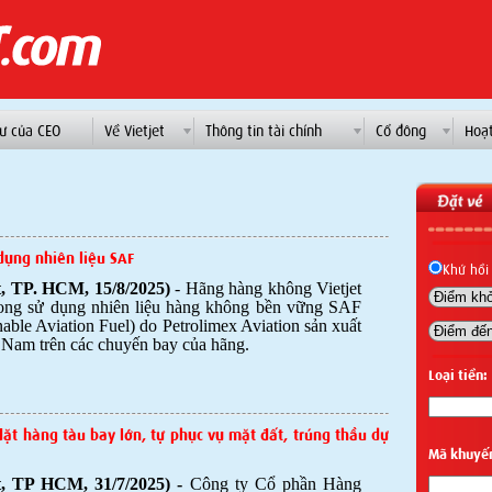
ư của CEO
Về Vietjet
Thông tin tài chính
Cổ đông
Hoạ
dụng nhiên liệu SAF
Khứ hồi
et, TP. HCM, 15/8/2025)
- Hãng hàng không Vietjet
hong sử dụng nhiên liệu hàng không bền vững SAF
nable Aviation Fuel) do Petrolimex Aviation sản xuất
t Nam trên các chuyến bay của hãng.
Loại tiền:
đặt hàng tàu bay lớn, tự phục vụ mặt đất, trúng thầu dự
Mã khuyế
et, TP HCM, 31/7/2025) -
Công ty Cổ phần Hàng